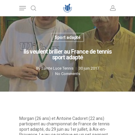
Skip
Menu
to
main
search
account
content
Sport adapté
Ils veulent briller au France de tennis
sport adapté
By
Sainte Luce Tennis
30 juin 2017
No Comments
Morgan (26 ans) et Antoine Cadoret (22 ans)
participent au championnat de France de tennis
sport adapté, du 29 juin au 1er juillet, à Aix-en-
Provence. Le jeu se pratique en un set gagnant.