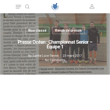
Skip
Menu
to
main
search
account
content
Non classé
Revue de presse
Presse Océan : Championnat Senior –
Équipe 1
By
Sainte Luce Tennis
23 mars 2017
No Comments