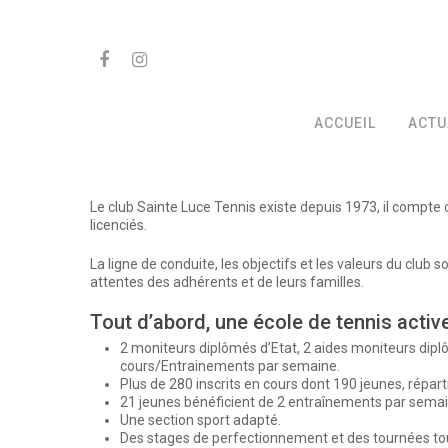
Skip
to
main
FACEBOOK
INSTAGRAM
content
ACCUEIL
ACTU
Le club Sainte Luce Tennis existe depuis 1973, il compt
licenciés.
La ligne de conduite, les objectifs et les valeurs du clu
attentes des adhérents et de leurs familles.
Hit enter to search or ESC to close
Tout d’abord, une école de tennis active
2 moniteurs diplômés d’Etat, 2 aides moniteurs dip
cours/Entrainements par semaine.
Plus de 280 inscrits en cours dont 190 jeunes, répa
21 jeunes bénéficient de 2 entraînements par semai
Une section sport adapté.
Des stages de perfectionnement et des tournées tou