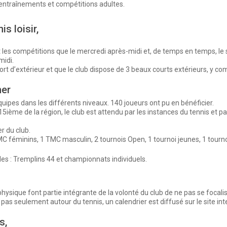
 entraînements et compétitions adultes.
s loisir,
et les compétitions que le mercredi après-midi et, de temps en temps, le
midi.
ort d’extérieur et que le club dispose de 3 beaux courts extérieurs, y co
mer
quipes dans les différents niveaux. 140 joueurs ont pu en bénéficier.
ième de la région, le club est attendu par les instances du tennis et par
er du club.
MC féminins, 1 TMC masculin, 2 tournois Open, 1 tournoi jeunes, 1 tourno
s : Tremplins 44 et championnats individuels.
ysique font partie intégrante de la volonté du club de ne pas se focalise
as seulement autour du tennis, un calendrier est diffusé sur le site int
s,