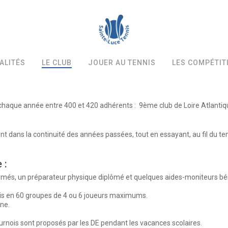
ALITÉS
LE CLUB
JOUER AU TENNIS
LES COMPÉTIT
e chaque année entre 400 et 420 adhérents : 9ème club de Loire Atlanti
b sont dans la continuité des années passées, tout en essayant, au fil d
 :
lômés, un préparateur physique diplômé et quelques aides-moniteurs bé
rtis en 60 groupes de 4 ou 6 joueurs maximums.
ne.
rnois sont proposés par les DE pendant les vacances scolaires.