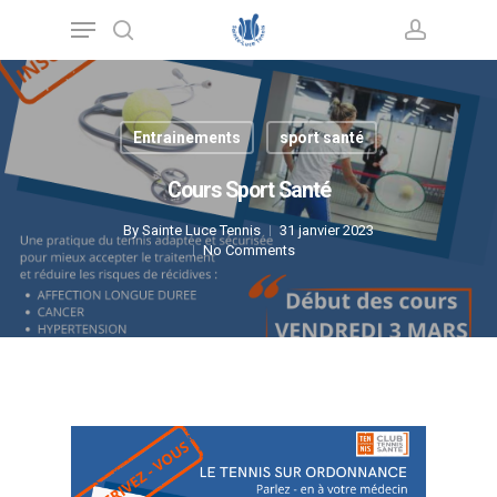
Skip
Menu
to
main
search
account
content
Entrainements
sport santé
Cours Sport Santé
By
Sainte Luce Tennis
31 janvier 2023
No Comments