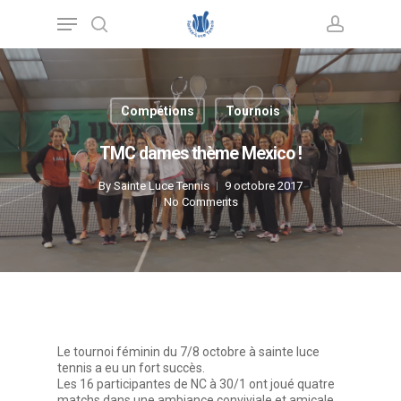
Skip
Menu
to
main
search
account
content
Compétions
Tournois
TMC dames thème Mexico !
By
Sainte Luce Tennis
9 octobre 2017
No Comments
Le tournoi féminin du 7/8 octobre à sainte luce
tennis a eu un fort succès.
Les 16 participantes de NC à 30/1 ont joué quatre
matchs dans une ambiance conviviale et amicale.